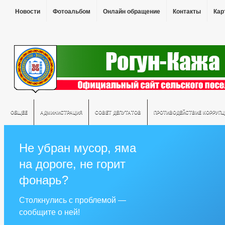
Новости
Фотоальбом
Онлайн обращение
Контакты
Кар
ОБЩЕЕ
АДМИНИСТРАЦИЯ
СОВЕТ ДЕПУТАТОВ
ПРОТИВОДЕЙСТВИЕ КОРРУПЦ
Не убран мусор, яма
на дороге, не горит
фонарь?
Столкнулись с проблемой —
сообщите о ней!