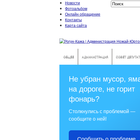
Новости
Фотоальбом
Онлайн обращение
Контакты
Карта сайта
ОБЩЕЕ
АДМИНИСТРАЦИЯ
СОВЕТ ДЕПУТА
Не убран мусор, ям
на дороге, не горит
фонарь?
Столкнулись с проблемой —
сообщите о ней!
Сообщить о проблеме