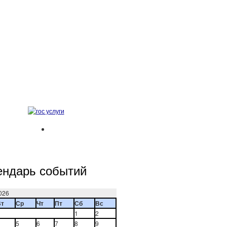
ендарь событий
026
Вт
Ср
Чт
Пт
Сб
Вс
1
2
5
6
7
8
9