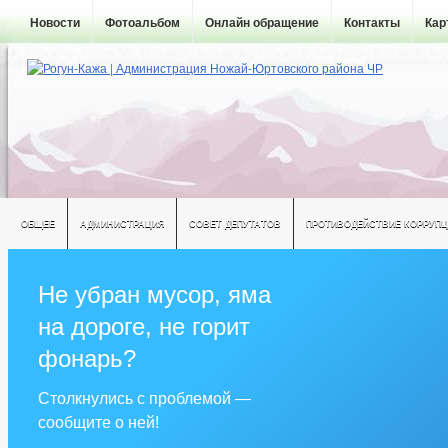
Новости
Фотоальбом
Онлайн обращение
Контакты
Кар
ОБЩЕЕ
АДМИНИСТРАЦИЯ
СОВЕТ ДЕПУТАТОВ
ПРОТИВОДЕЙСТВИЕ КОРРУПЦ
Не убран мусор, яма
на дороге, не горит
фонарь?
Столкнулись с проблемой —
сообщите о ней!