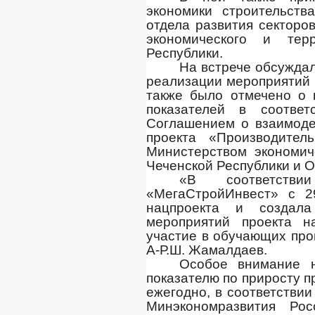
экономики строительст
отдела развития секторо
экономического и терр
Республики.
На встрече обсуждал
реализации мероприятий 
также было отмечено о 
показателей в соотве
Соглашением о взаимоде
проекта «Производител
Министерством экономич
Чеченской Республики и 
«В соответств
«МегаСтройИнвест» с 2
нацпроекта и создал
мероприятий проекта н
участие в обучающих прог
А-Р.Ш. Жамалдаев.
Особое внимание н
показателю по приросту 
ежегодно, в соответстви
Минэкономразвития Р