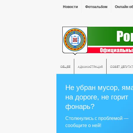
Новости
Фотоальбом
Онлайн о
ОБЩЕЕ
АДМИНИСТРАЦИЯ
СОВЕТ ДЕПУТА
Не убран мусор, ям
на дороге, не горит
фонарь?
Столкнулись с проблемой —
сообщите о ней!