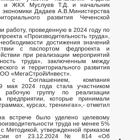
ва и ЖКХ Муслуев Т.Д. и начальник
в экономики Дадаев А.В.Министерства
иториального развития Чеченской
и работу, проведенную в 2024 году по
проекта «Производительность труда»,
необходимости достижения значений
тствии с паспортом федпроекта и
йствии при реализации мероприятий
ьность труда», заключенным между
еского и территориального развития
ООО «МегаСтройИнвест».
ии с Соглашением, компания
9 мая 2024 года стала участником
а рабочую группу по реализации
а предприятии, которые принимали
раммах, курсах, тренингах»,- отметил
а встрече было уделено целевому
производительности труда не менее 5%
и с Методикой, утвержденной приказом
оссии от 23.12.2024 № 814 «Об