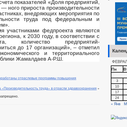
счета показателей «Доля предприятий,
 — ного прироста производительности
частниках, внедряющих мероприятия по
льности труда под федеральным и
ем».
я участниками федпроекта являются
егиона, к 2030 году, в соответствии с
та, количество предприятий-
читься до 17 организаций», – отметил
Кален
экономического и территориального
ублики Жамалдаев А-Р.Ш.
ФЕВРАЛ
Пн
В
азработаны отраслевые программы повышения
3
10
 «Производительность труда» в отрасли здравоохранения
»
17
запрещено.
24
« Янв
М