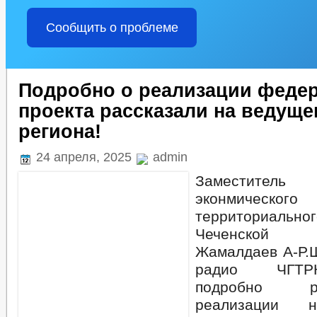
Сообщить о проблеме
Подробно о реализации феде
проекта рассказали на ведущ
региона!
24 апреля, 2025
admin
Заместител
эконмич
территориаль
Чеченской 
Жамалдаев А-Р.Ш
радио ЧГТР
подробно р
реализации н