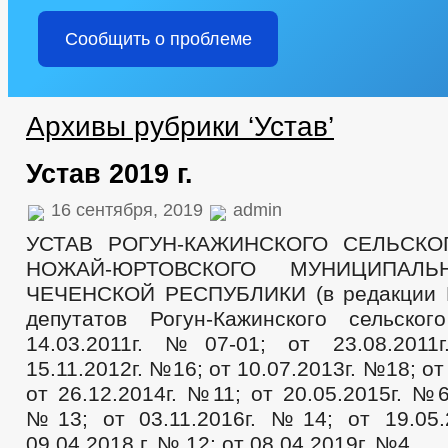
СОВЕТ ДЕПУТАТОВ
ПЛАН РАБОТЫ СОВЕТА ДЕПУТАТОВ
Сообщить о проблеме
НПА
ИНЫЕ АКТЫ В СФЕРЕ ПР
ПРОТИВОДЕЙСТВИЕ КОРРУПЦИИ
МЕТОДИЧЕСКИЕ МАТЕРИАЛЫ
СВЕДЕНИЯ О ДОХОДАХ, РАСХОДАХ, 
ФОРМЫ ДОКУМЕНТОВ, СВЯЗАННЫХ С ПРОТИВОДЕЙСТВИЕМ КОРР
Архивы рубрики ‘Устав’
КОМИССИЯ ПО СОБЛЮДЕНИЮ ТРЕБОВАНИЙ К СЛУЖЕБНОМУ ПОВЕ
ОБРАТНАЯ СВЯЗЬ ДЛЯ СООБЩЕНИЙ О ФАКТАХ КОРРУПЦИИ
Устав 2019 г.
УСТАВ
РЕШЕНИЯ
ПРОЕКТЫ К ОБ
ПРАВОВЫЕ АКТЫ
РАСПОРЯЖЕНИЯ АДМИНИСТРАЦИИ
ПОСТ
16 сентября, 2019
admin
ПУБЛИЧНЫЕ СЛУШАНИЯ
ФЕДЕРАЛЬНЫЕ 
УСТАВ РОГУН-КАЖИНСКОГО СЕЛЬСК
БЮДЖЕТ ПО ГОДАМ
НОЖАЙ-ЮРТОВСКОГО МУНИЦИПАЛЬ
БЮДЖЕТ
ОТЧЕТ ОБ ИСПОЛНЕНИИ БЮДЖЕТА
ЧЕЧЕНСКОЙ РЕСПУБЛИКИ (в редакции 
МУНИЦИПАЛЬНЫЕ УСЛУГИ
НОРМА
депутатов Рогун-Кажинского сельско
МУНИЦИПАЛЬНЫЕ УСЛУГИ
СТАНДАРТЫ МУНИЦИПАЛЬНЫХ УСЛУГ
14.03.2011г. №07-01; от 23.08.201
ОБРАЩЕНИЕ К ГЛАВЕ
ИНТЕРНЕТ ПРИЕМН
15.11.2012г. №16; от 10.07.2013г. №18; от
ПРИЕМ ГРАЖДАН
ОБЗОРЫ ОБРАЩЕНИЙ ГРАЖДАН
ФОРМА О
от 26.12.2014г. №11; от 20.05.2015г. №6
РЕГЛАМЕНТ РАССМОТРЕНИЯ ОБРАЩЕНИЙ
№13; от 03.11.2016г. №14; от 19.05
09.04.2018 г. № 12; от 08.04.2019г. №4