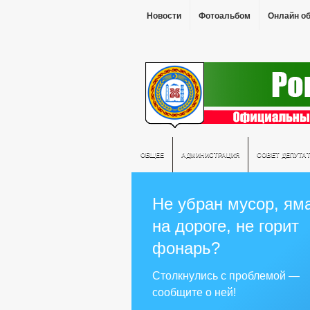
Новости
Фотоальбом
Онлайн о
ОБЩЕЕ
АДМИНИСТРАЦИЯ
СОВЕТ ДЕПУТА
Не убран мусор, ям
на дороге, не горит
фонарь?
Столкнулись с проблемой —
сообщите о ней!