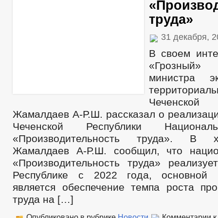
«Произво
труда»
31 декабря, 
В своем инт
«Грозный»
министра э
территориал
Чеченской
Жамалдаев А-Р.Ш. рассказал о реализац
Чеченской Республики Национал
«Производительность труда». В 
Жамалдаев А-Р.Ш. сообщил, что наци
«Производительность труда» реализуе
Республике с 2022 года, основной 
является обеспечение темпа роста про
труда на […]
Опубликовано в рубрике
Новости
Комментарии
к