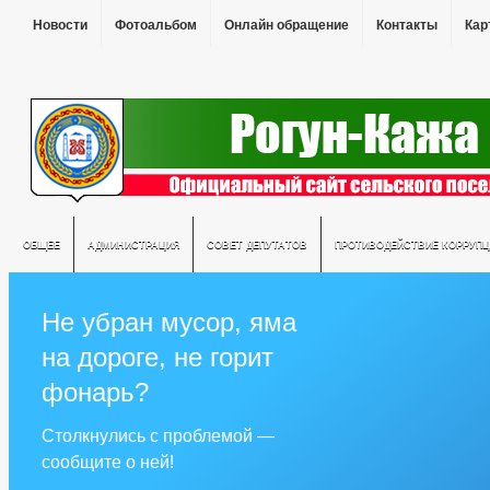
Новости
Фотоальбом
Онлайн обращение
Контакты
Кар
ОБЩЕЕ
АДМИНИСТРАЦИЯ
СОВЕТ ДЕПУТАТОВ
ПРОТИВОДЕЙСТВИЕ КОРРУПЦ
Не убран мусор, яма
на дороге, не горит
фонарь?
Столкнулись с проблемой —
сообщите о ней!